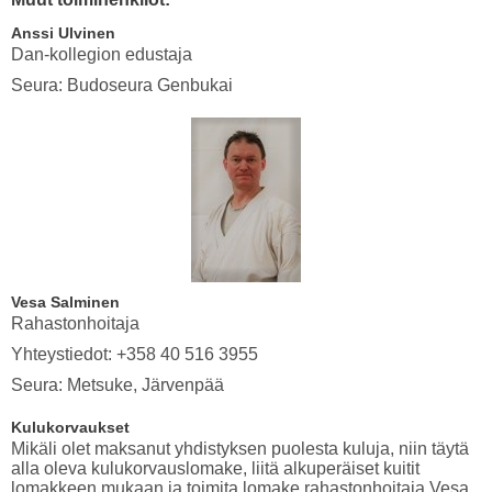
Anssi Ulvinen
Dan-kollegion edustaja
Seura: Budoseura Genbukai
Vesa Salminen
Rahastonhoitaja
Yhteystiedot: +358 40 516 3955
Seura: Metsuke, Järvenpää
Kulukorvaukset
Mikäli olet maksanut yhdistyksen puolesta kuluja, niin täytä
alla oleva kulukorvauslomake, liitä alkuperäiset kuitit
lomakkeen mukaan ja toimita lomake rahastonhoitaja Vesa